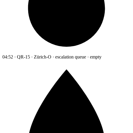
04:52 · QR-15 · Zürich-O · escalation queue · empty