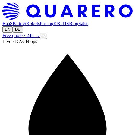
RaaS
Partner
Robots
Pricing
KRITIS
Blog
Sales
EN
DE
Free quote · 24h
→
≡
Live · DACH ops