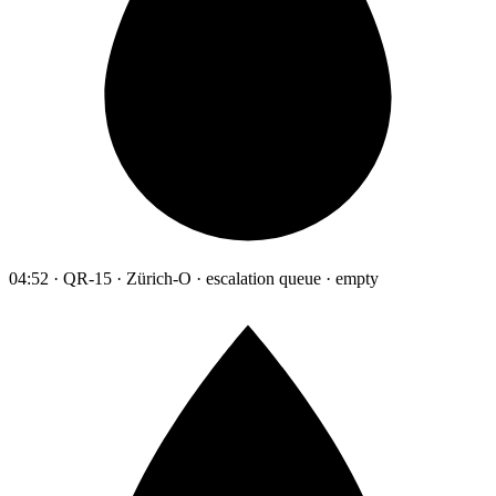
04:52 · QR-15 · Zürich-O · escalation queue · empty