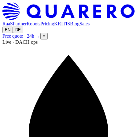
RaaS
Partner
Robots
Pricing
KRITIS
Blog
Sales
EN
DE
Free quote · 24h
→
≡
Live · DACH ops