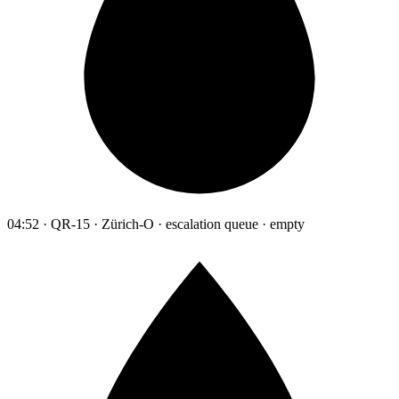
04:52 · QR-15 · Zürich-O · escalation queue · empty