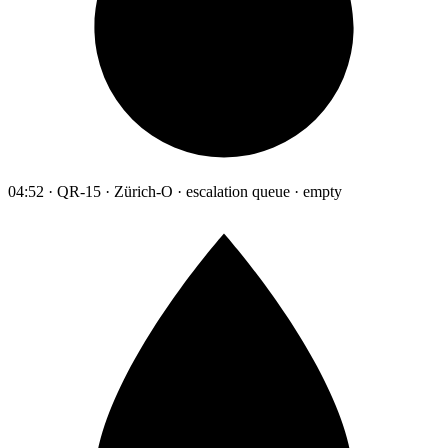
04:52 · QR-15 · Zürich-O · escalation queue · empty