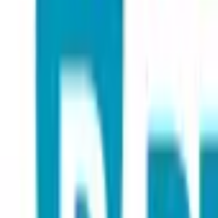
03:47 · QR-2 · Sektor B · 0 anomalies