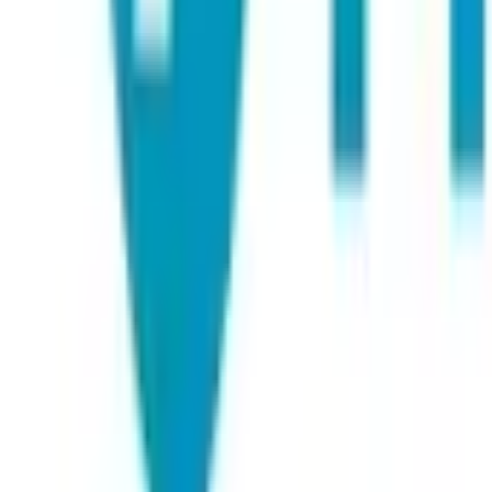
04:03 · QR-7 · Gate 4 · handover ack