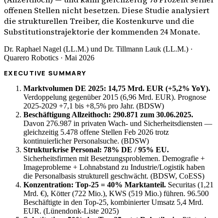
offenen Stellen nicht besetzen. Diese Studie analysiert
die strukturellen Treiber, die Kostenkurve und die
Substitutionstrajektorie der kommenden 24 Monate.
Dr. Raphael Nagel (LL.M.) und Dr. Tillmann Lauk (LL.M.) ·
Quarero Robotics · Mai 2026
EXECUTIVE SUMMARY
Marktvolumen DE 2025: 14,75 Mrd. EUR (+5,2% YoY).
Verdoppelung gegenüber 2015 (6,96 Mrd. EUR). Prognose
2025-2029 +7,1 bis +8,5% pro Jahr. (BDSW)
Beschäftigung Allzeithoch: 290.871 zum 30.06.2025.
Davon 276.987 in privaten Wach- und Sicherheitsdiensten —
gleichzeitig 5.478 offene Stellen Feb 2026 trotz
kontinuierlicher Personalsuche. (BDSW)
Strukturkrise Personal: 78% DE / 95% EU.
Sicherheitsfirmen mit Besetzungsproblemen. Demografie +
Imageprobleme + Lohnabstand zu Industrie/Logistik haben
die Personalbasis strukturell geschwächt. (BDSW, CoESS)
Konzentration: Top-25 = 40% Marktanteil.
Securitas (1,21
Mrd. €), Kötter (722 Mio.), KWS (519 Mio.) führen. 96.500
Beschäftigte in den Top-25, kombinierter Umsatz 5,4 Mrd.
EUR. (Lünendonk-Liste 2025)