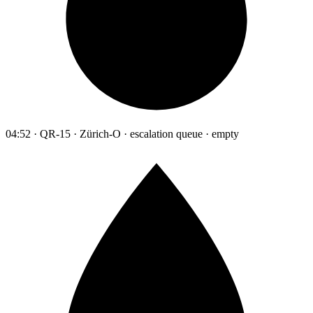
04:52 · QR-15 · Zürich-O · escalation queue · empty