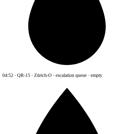
04:52 · QR-15 · Zürich-O · escalation queue · empty