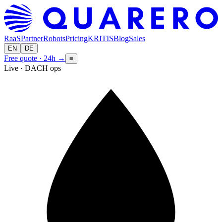
RaaS
Partner
Robots
Pricing
KRITIS
Blog
Sales
EN
DE
Free quote · 24h
→
≡
Live · DACH ops