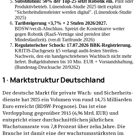
Substitution: 50% der Top-25 setzt Robotik ein.
Pilot oder
Produktivbetrieb. Lünendonk-Studie 2025 titelt explizit
"Sicherheitsdienstleister werden digital". (Lünendonk-Studie
2025)
Tarifsteigerung +3,7% × 2 Stufen 2026/2027.
BDSW/ver.di-Abschluss. Spreizt die Kostenkurve weiter
gegen Robotik (RaaS-Verträge sind preisfest über
Mindestlaufzeit). (ver.di Tarifrunde 2026)
Regulatorischer Schock: 17.07.2026 BBK-Registrierung.
KRITIS-Dachgesetz §5 verlangt audit-festen Streifen-
Nachweis, den ein handgeschriebenes Wachbuch nicht mehr
liefert. Bußgeldrahmen bis 10 Mio. EUR + Vorstandshaftung.
(Bundestag-Drucksache 20/9262)
1 · Marktstruktur Deutschland
Der deutsche Markt für private Wach- und Sicherheits­
dienste hat 2025 ein Volumen von rund 14,75 Milliarden
Euro erreicht (BDSW-Prognose). Das ist eine
Verdopplung gegenüber 2015 (6,96 Mrd. EUR) und
entspricht einer durchschnittlichen jährlichen
Wachstumsrate von 7,8 Prozent über zehn Jahre. Die
Branche ist damit eine der wachstumsstärksten im