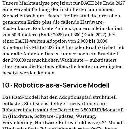
Unsere Marktanalyse projiziert für DACH bis Ende 2027
eine Verzehnfachung der installierten autonomen
Sicherheitsroboter- Basis. Treiber sind die drei oben
genannten Kräfte plus die fallende Hardware-
Kostenkurve. Konkrete Zahlen: Quarero allein skaliert
von 50 Robotern (Ende 2025) auf 300 (Ende 2027), bei
einer DACH-weiten Adoption von 2.000 bis 3.000
Robotern bis Mitte 2027 in Pilot- oder Produktivbetrieb
über alle Anbieter. Das ist immer noch ein Bruchteil
der 290.000 menschlichen Wachleute — substituiert
aber genau die Postenstellen, die heute am wenigsten
besetzt werden können.
10 · Robotics-as-a-Service Modell
Das RaaS-Modell hat den Adoptionspfad strukturell
entlastet. Statt sechsstelliger Investitionen pro
Robotereinheit zahlt der Betreiber 3.500 EUR/Monat all-
in (Hardware, Software-Updates, Wartung,
Versicherung, Hardware-Refresh inklusive). 24-Monats-
Mindestlaufzeit. Bilanztechnisch reine OpEx, keine