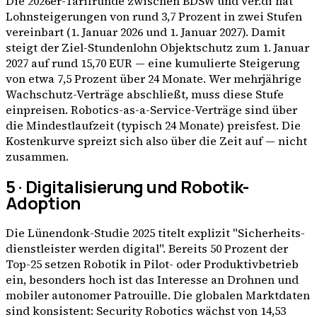
Die 2026er-Tarifrunde zwischen BDSW und ver.di hat
Lohnsteigerungen von rund 3,7 Prozent in zwei Stufen
vereinbart (1. Januar 2026 und 1. Januar 2027). Damit
steigt der Ziel-Stundenlohn Objektschutz zum 1. Januar
2027 auf rund 15,70 EUR — eine kumulierte Steigerung
von etwa 7,5 Prozent über 24 Monate. Wer mehrjährige
Wachschutz-Verträge abschließt, muss diese Stufe
einpreisen. Robotics-as-a-Service-Verträge sind über
die Mindestlaufzeit (typisch 24 Monate) preisfest. Die
Kostenkurve spreizt sich also über die Zeit auf — nicht
zusammen.
5 · Digitalisierung und Robotik-
Adoption
Die Lünendonk-Studie 2025 titelt explizit "Sicherheits­
dienst­leister werden digital". Bereits 50 Prozent der
Top-25 setzen Robotik in Pilot- oder Produktivbetrieb
ein, besonders hoch ist das Interesse an Drohnen und
mobiler autonomer Patrouille. Die globalen Marktdaten
sind konsistent: Security Robotics wächst von 14,53