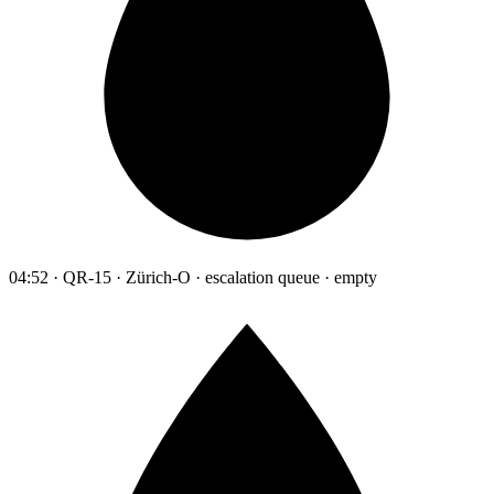
04:52 · QR-15 · Zürich-O · escalation queue · empty