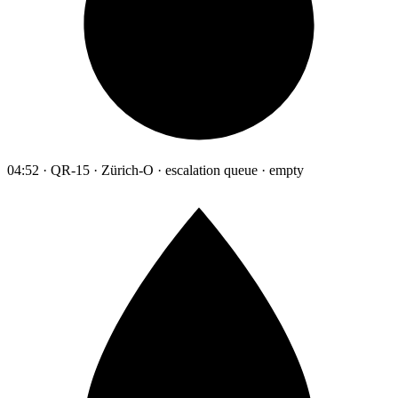
04:52 · QR-15 · Zürich-O · escalation queue · empty