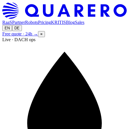
RaaS
Partner
Robots
Pricing
KRITIS
Blog
Sales
EN
DE
Free quote · 24h
→
≡
Live · DACH ops