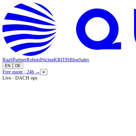
RaaS
Partner
Robots
Pricing
KRITIS
Blog
Sales
EN
DE
Free quote · 24h
→
≡
Live · DACH ops