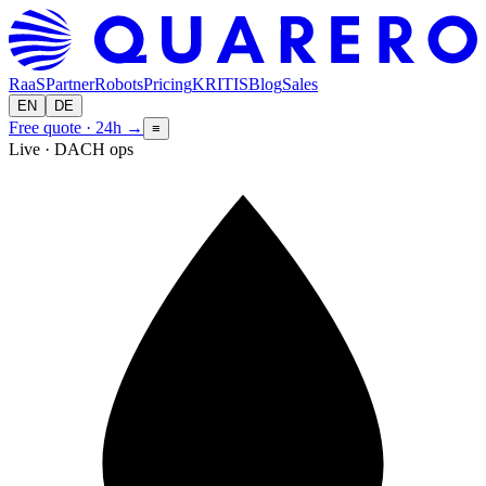
RaaS
Partner
Robots
Pricing
KRITIS
Blog
Sales
EN
DE
Free quote · 24h
→
≡
Live · DACH ops