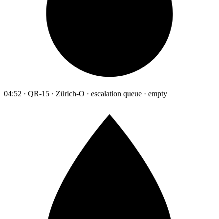
04:52 · QR-15 · Zürich-O · escalation queue · empty