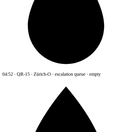
04:52 · QR-15 · Zürich-O · escalation queue · empty