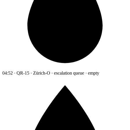
04:52 · QR-15 · Zürich-O · escalation queue · empty