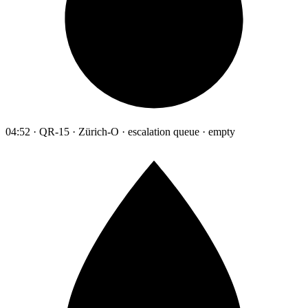
04:52 · QR-15 · Zürich-O · escalation queue · empty