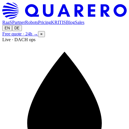
RaaS
Partner
Robots
Pricing
KRITIS
Blog
Sales
EN
DE
Free quote · 24h
→
≡
Live · DACH ops