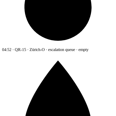
04:52 · QR-15 · Zürich-O · escalation queue · empty