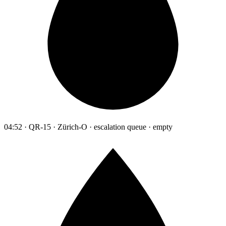
04:52 · QR-15 · Zürich-O · escalation queue · empty