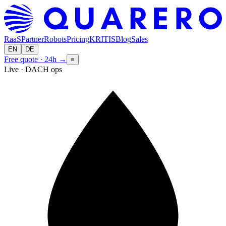
RaaS
Partner
Robots
Pricing
KRITIS
Blog
Sales
EN
DE
Free quote · 24h
→
≡
Live · DACH ops