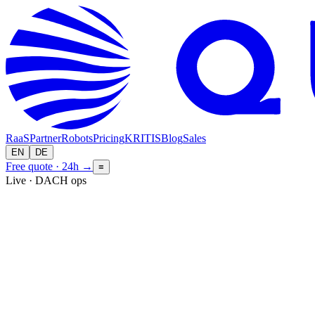
RaaS
Partner
Robots
Pricing
KRITIS
Blog
Sales
EN
DE
Free quote · 24h
→
≡
Live · DACH ops