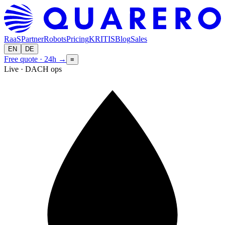
RaaS
Partner
Robots
Pricing
KRITIS
Blog
Sales
EN
DE
Free quote · 24h
→
≡
Live · DACH ops