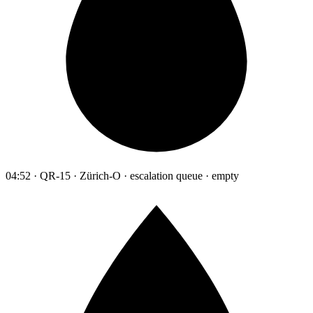
04:52 · QR-15 · Zürich-O · escalation queue · empty