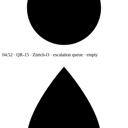
04:52 · QR-15 · Zürich-O · escalation queue · empty