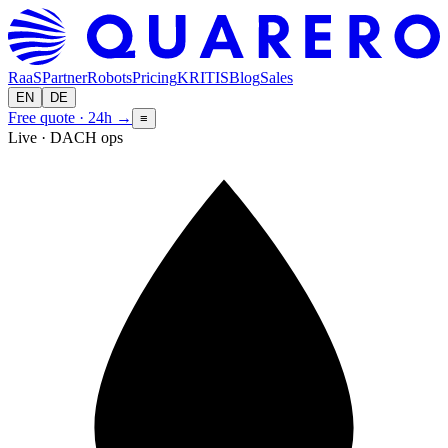
RaaS
Partner
Robots
Pricing
KRITIS
Blog
Sales
EN
DE
Free quote · 24h
→
≡
Live · DACH ops