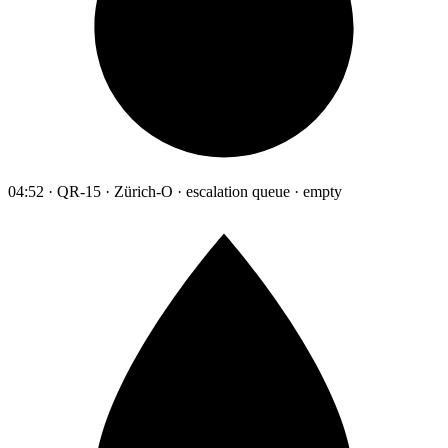
04:52 · QR-15 · Zürich-O · escalation queue · empty