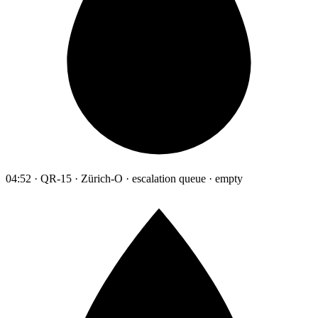
04:52 · QR-15 · Zürich-O · escalation queue · empty