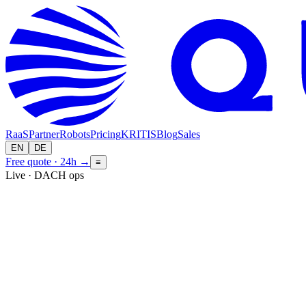
RaaS
Partner
Robots
Pricing
KRITIS
Blog
Sales
EN
DE
Free quote · 24h
→
≡
Live · DACH ops