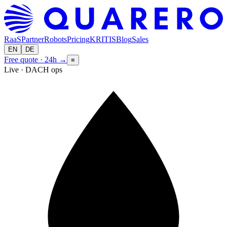
RaaS
Partner
Robots
Pricing
KRITIS
Blog
Sales
EN
DE
Free quote · 24h
→
≡
Live · DACH ops