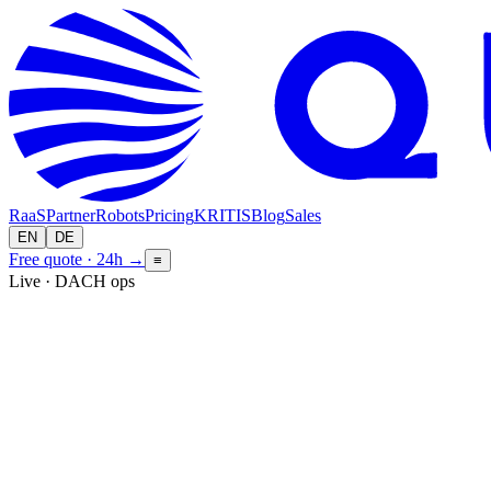
RaaS
Partner
Robots
Pricing
KRITIS
Blog
Sales
EN
DE
Free quote · 24h
→
≡
Live · DACH ops