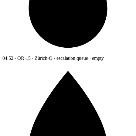
04:52 · QR-15 · Zürich-O · escalation queue · empty