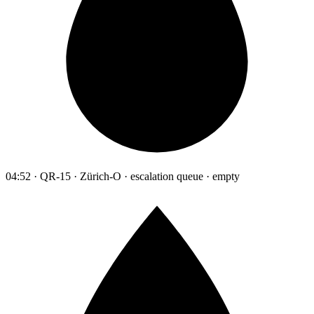
04:52 · QR-15 · Zürich-O · escalation queue · empty