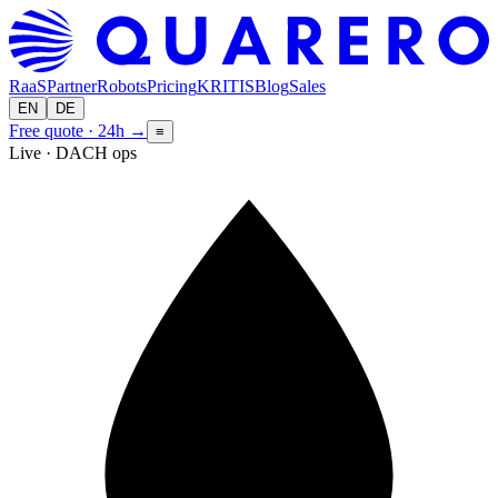
RaaS
Partner
Robots
Pricing
KRITIS
Blog
Sales
EN
DE
Free quote · 24h
→
≡
Live · DACH ops