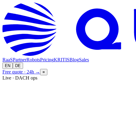
RaaS
Partner
Robots
Pricing
KRITIS
Blog
Sales
EN
DE
Free quote · 24h
→
≡
Live · DACH ops