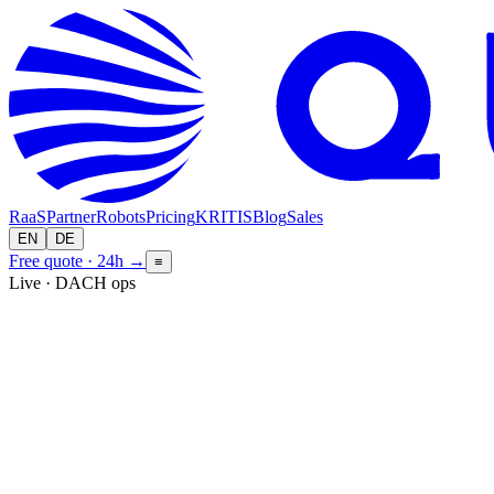
RaaS
Partner
Robots
Pricing
KRITIS
Blog
Sales
EN
DE
Free quote · 24h
→
≡
Live · DACH ops