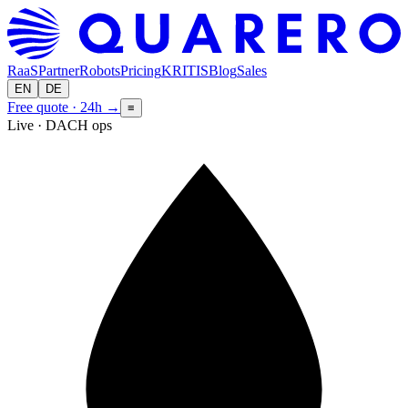
RaaS
Partner
Robots
Pricing
KRITIS
Blog
Sales
EN
DE
Free quote · 24h
→
≡
Live · DACH ops