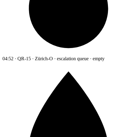
04:52 · QR-15 · Zürich-O · escalation queue · empty