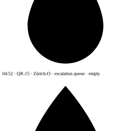
04:52 · QR-15 · Zürich-O · escalation queue · empty