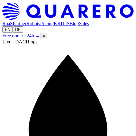
RaaS
Partner
Robots
Pricing
KRITIS
Blog
Sales
EN
DE
Free quote · 24h
→
≡
Live · DACH ops