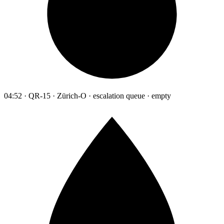
04:52 · QR-15 · Zürich-O · escalation queue · empty