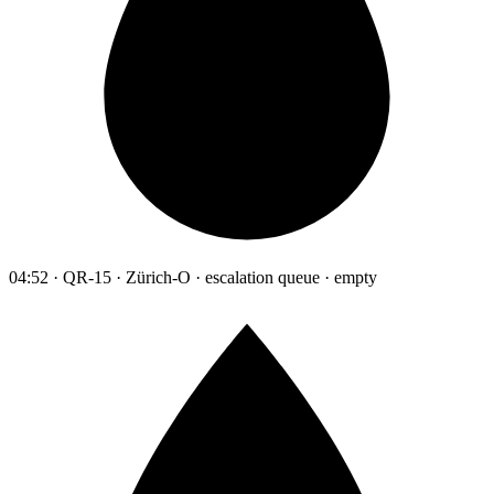
04:52 · QR-15 · Zürich-O · escalation queue · empty