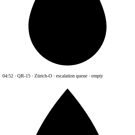
04:52 · QR-15 · Zürich-O · escalation queue · empty