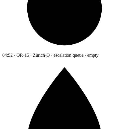
04:52 · QR-15 · Zürich-O · escalation queue · empty