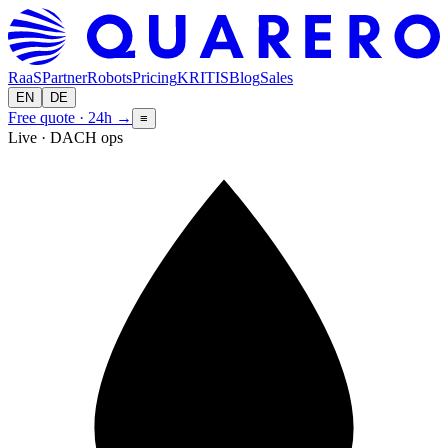
RaaS
Partner
Robots
Pricing
KRITIS
Blog
Sales
EN
DE
Free quote · 24h
→
≡
Live · DACH ops