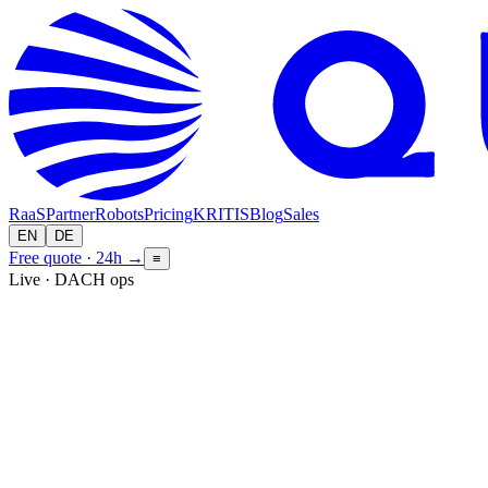
RaaS
Partner
Robots
Pricing
KRITIS
Blog
Sales
EN
DE
Free quote · 24h
→
≡
Live · DACH ops