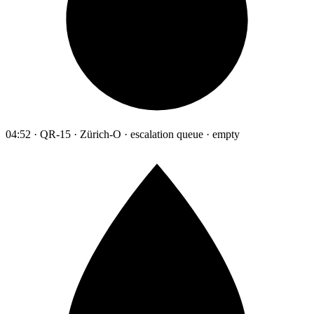
04:52 · QR-15 · Zürich-O · escalation queue · empty