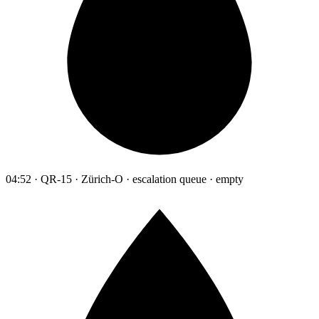
04:52 · QR-15 · Zürich-O · escalation queue · empty