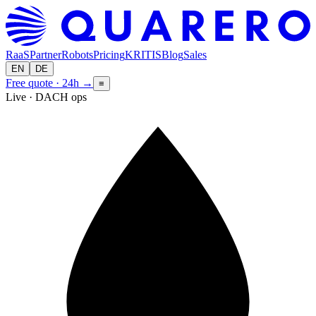
RaaS
Partner
Robots
Pricing
KRITIS
Blog
Sales
EN
DE
Free quote · 24h
→
≡
Live · DACH ops