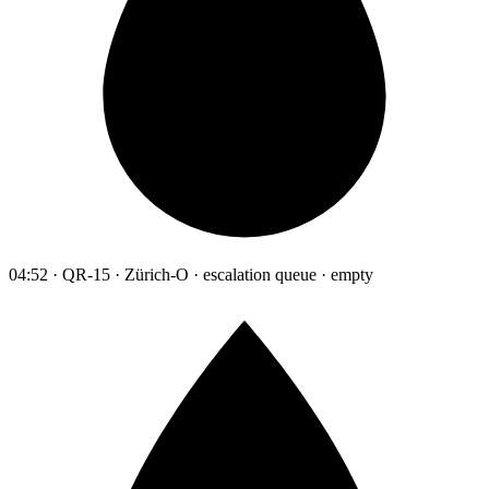
04:52 · QR-15 · Zürich-O · escalation queue · empty