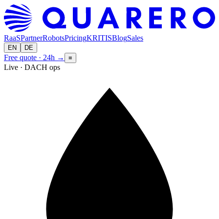
RaaS
Partner
Robots
Pricing
KRITIS
Blog
Sales
EN
DE
Free quote · 24h
→
≡
Live · DACH ops