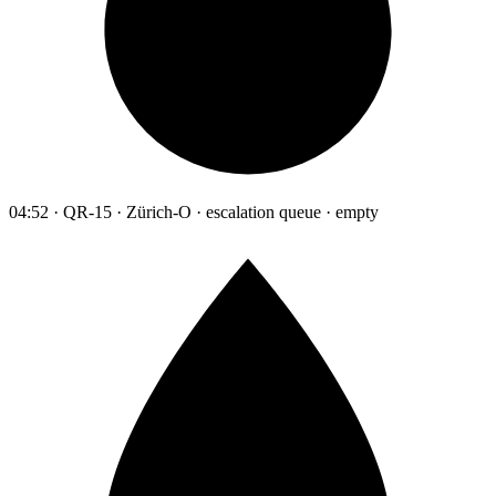
04:52 · QR-15 · Zürich-O · escalation queue · empty