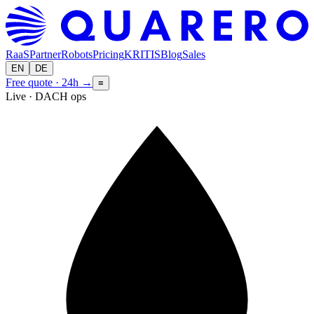
RaaS
Partner
Robots
Pricing
KRITIS
Blog
Sales
EN
DE
Free quote · 24h
→
≡
Live · DACH ops