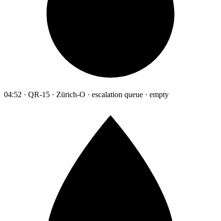
04:52 · QR-15 · Zürich-O · escalation queue · empty