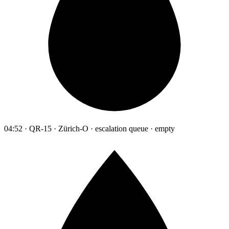
04:52 · QR-15 · Zürich-O · escalation queue · empty