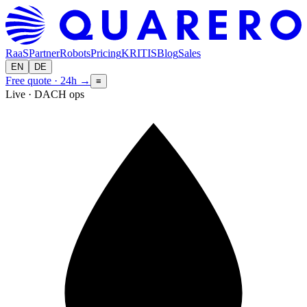
RaaS
Partner
Robots
Pricing
KRITIS
Blog
Sales
EN
DE
Free quote · 24h
→
≡
Live · DACH ops