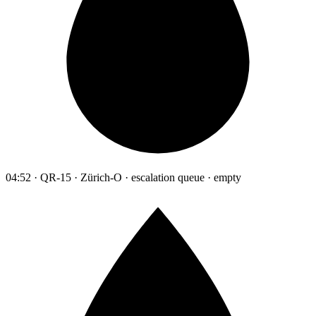
04:52 · QR-15 · Zürich-O · escalation queue · empty