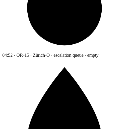
04:52 · QR-15 · Zürich-O · escalation queue · empty