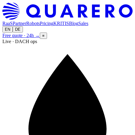
RaaS
Partner
Robots
Pricing
KRITIS
Blog
Sales
EN
DE
Free quote · 24h
→
≡
Live · DACH ops