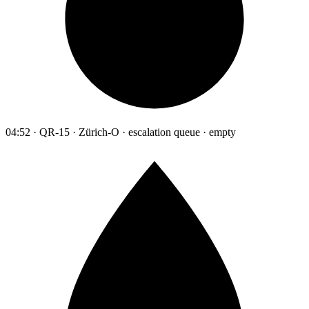
04:52 · QR-15 · Zürich-O · escalation queue · empty