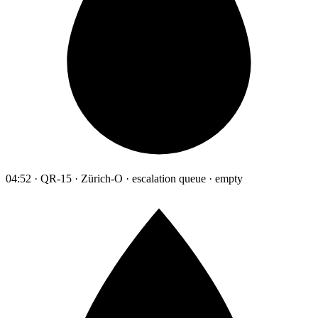
04:52 · QR-15 · Zürich-O · escalation queue · empty