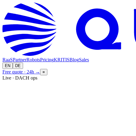
RaaS
Partner
Robots
Pricing
KRITIS
Blog
Sales
EN
DE
Free quote · 24h
→
≡
Live · DACH ops