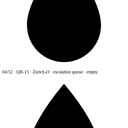
04:52 · QR-15 · Zürich-O · escalation queue · empty