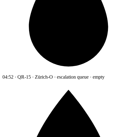
04:52 · QR-15 · Zürich-O · escalation queue · empty