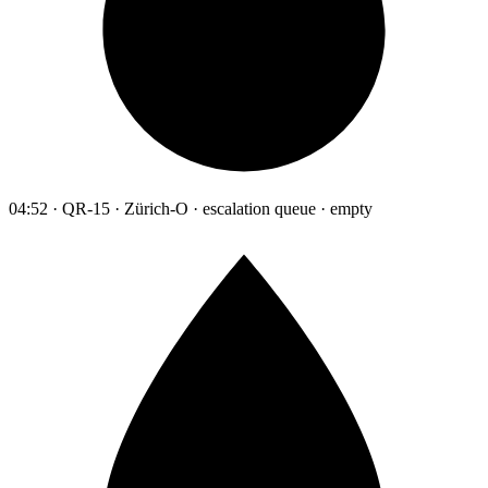
04:52 · QR-15 · Zürich-O · escalation queue · empty