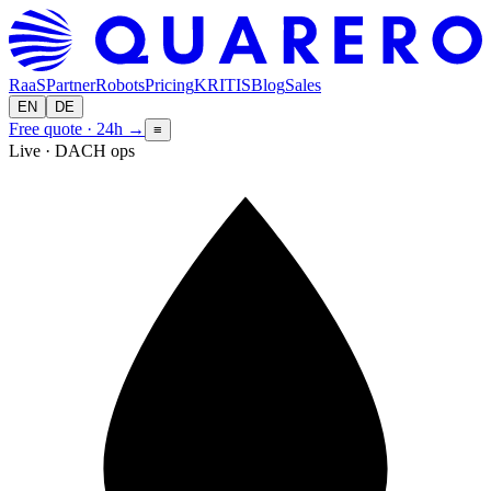
RaaS
Partner
Robots
Pricing
KRITIS
Blog
Sales
EN
DE
Free quote · 24h
→
≡
Live · DACH ops