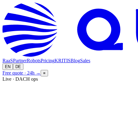
RaaS
Partner
Robots
Pricing
KRITIS
Blog
Sales
EN
DE
Free quote · 24h
→
≡
Live · DACH ops