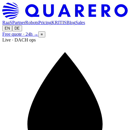
RaaS
Partner
Robots
Pricing
KRITIS
Blog
Sales
EN
DE
Free quote · 24h
→
≡
Live · DACH ops