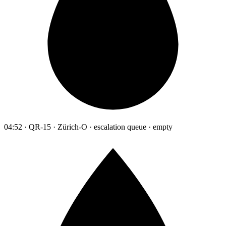
04:52 · QR-15 · Zürich-O · escalation queue · empty