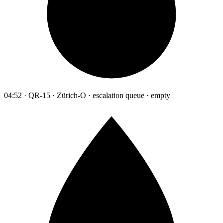
04:52 · QR-15 · Zürich-O · escalation queue · empty