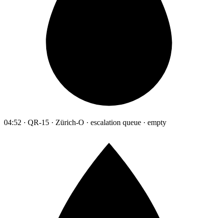
04:52 · QR-15 · Zürich-O · escalation queue · empty