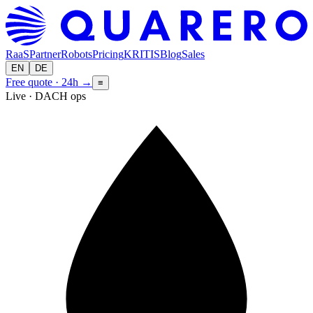
RaaS
Partner
Robots
Pricing
KRITIS
Blog
Sales
EN
DE
Free quote · 24h
→
≡
Live · DACH ops