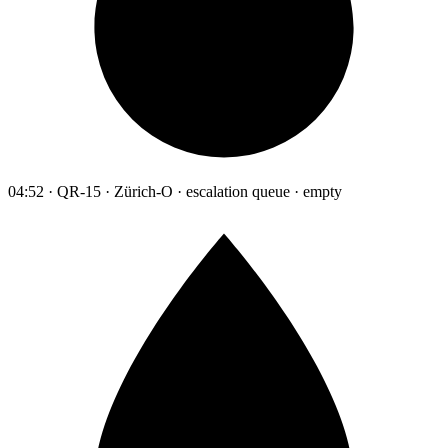
04:52 · QR-15 · Zürich-O · escalation queue · empty