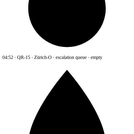
04:52 · QR-15 · Zürich-O · escalation queue · empty