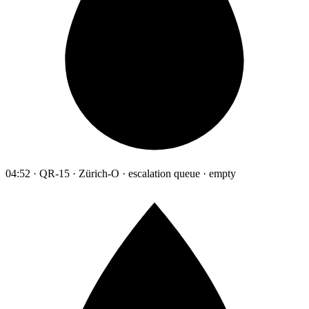
04:52 · QR-15 · Zürich-O · escalation queue · empty