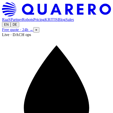
RaaS
Partner
Robots
Pricing
KRITIS
Blog
Sales
EN
DE
Free quote · 24h
→
≡
Live · DACH ops