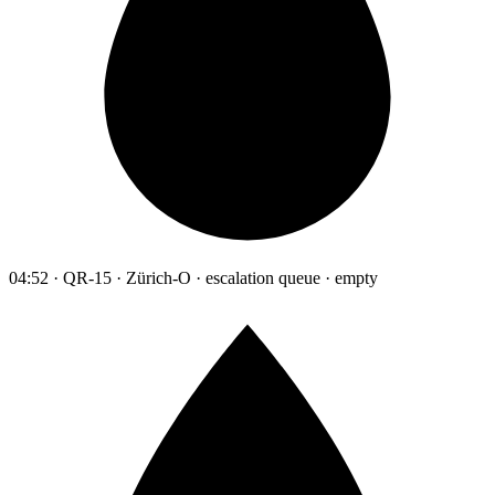
04:52 · QR-15 · Zürich-O · escalation queue · empty