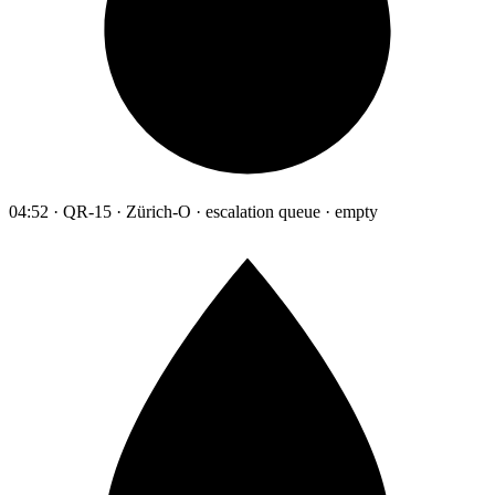
04:52 · QR-15 · Zürich-O · escalation queue · empty