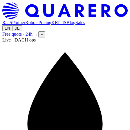
RaaS
Partner
Robots
Pricing
KRITIS
Blog
Sales
EN
DE
Free quote · 24h
→
≡
Live · DACH ops