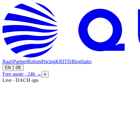
RaaS
Partner
Robots
Pricing
KRITIS
Blog
Sales
EN
DE
Free quote · 24h
→
≡
Live · DACH ops