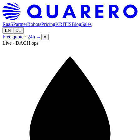
RaaS
Partner
Robots
Pricing
KRITIS
Blog
Sales
EN
DE
Free quote · 24h
→
≡
Live · DACH ops