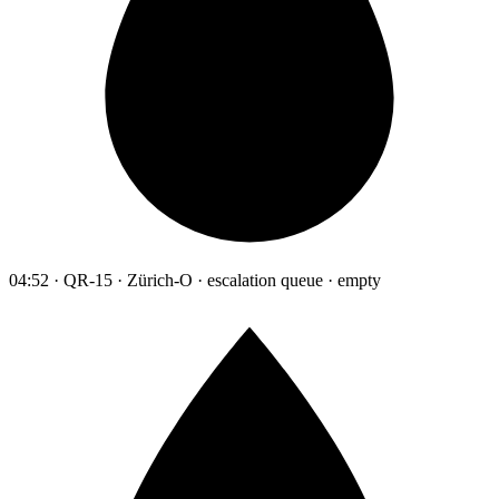
04:52 · QR-15 · Zürich-O · escalation queue · empty