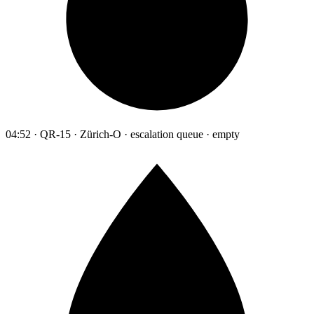
04:52 · QR-15 · Zürich-O · escalation queue · empty