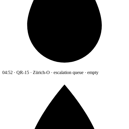
04:52 · QR-15 · Zürich-O · escalation queue · empty