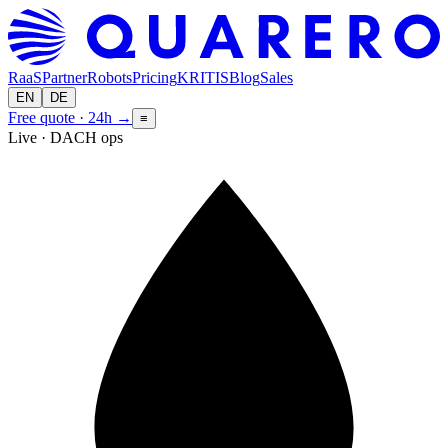
RaaS
Partner
Robots
Pricing
KRITIS
Blog
Sales
EN
DE
Free quote · 24h
→
≡
Live · DACH ops