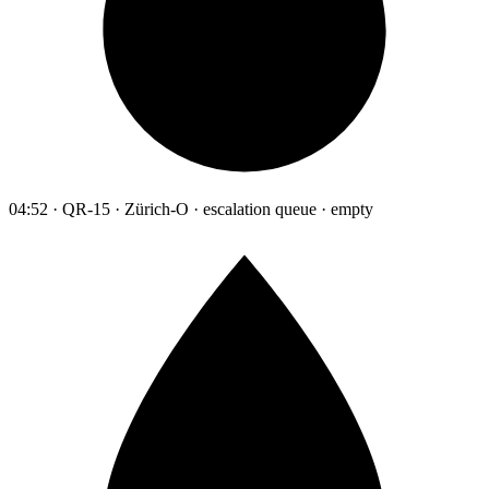
04:52 · QR-15 · Zürich-O · escalation queue · empty