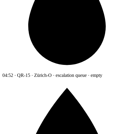
04:52 · QR-15 · Zürich-O · escalation queue · empty