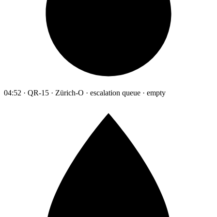
04:52 · QR-15 · Zürich-O · escalation queue · empty