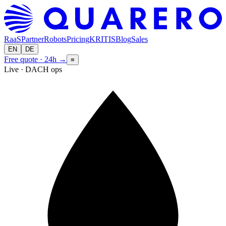
RaaS
Partner
Robots
Pricing
KRITIS
Blog
Sales
EN
DE
Free quote · 24h
→
≡
Live · DACH ops