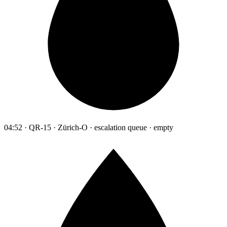
04:52 · QR-15 · Zürich-O · escalation queue · empty