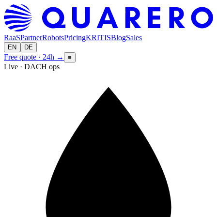
RaaS
Partner
Robots
Pricing
KRITIS
Blog
Sales
EN
DE
Free quote · 24h
→
≡
Live · DACH ops