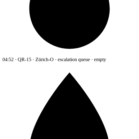
04:52 · QR-15 · Zürich-O · escalation queue · empty