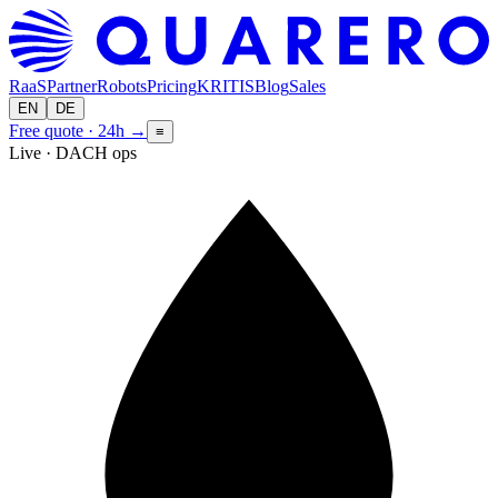
RaaS
Partner
Robots
Pricing
KRITIS
Blog
Sales
EN
DE
Free quote · 24h
→
≡
Live · DACH ops