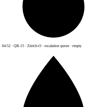
04:52 · QR-15 · Zürich-O · escalation queue · empty