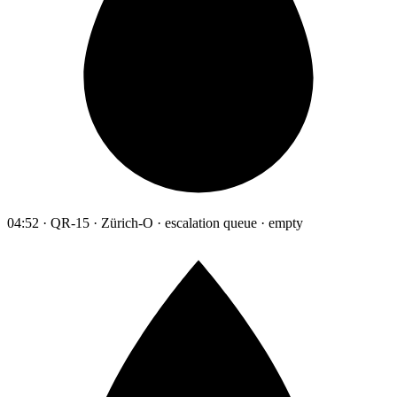
04:52 · QR-15 · Zürich-O · escalation queue · empty