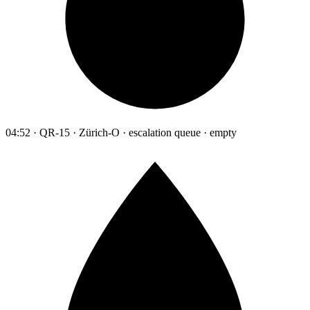
04:52 · QR-15 · Zürich-O · escalation queue · empty