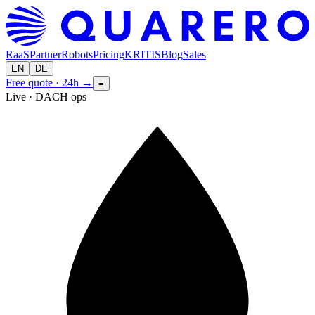
RaaS
Partner
Robots
Pricing
KRITIS
Blog
Sales
EN
DE
Free quote · 24h
→
≡
Live · DACH ops