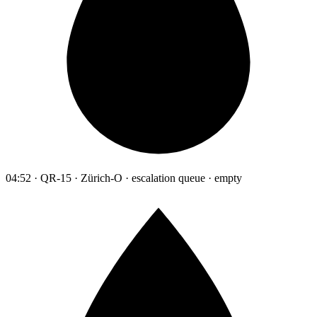
04:52 · QR-15 · Zürich-O · escalation queue · empty