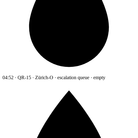
04:52 · QR-15 · Zürich-O · escalation queue · empty