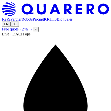
RaaS
Partner
Robots
Pricing
KRITIS
Blog
Sales
EN
DE
Free quote · 24h
→
≡
Live · DACH ops