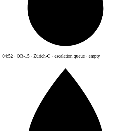
04:52 · QR-15 · Zürich-O · escalation queue · empty