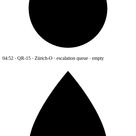
04:52 · QR-15 · Zürich-O · escalation queue · empty