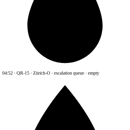
04:52 · QR-15 · Zürich-O · escalation queue · empty