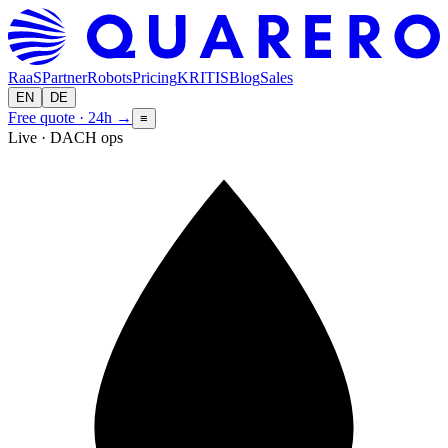
RaaS
Partner
Robots
Pricing
KRITIS
Blog
Sales
EN
DE
Free quote · 24h
→
≡
Live · DACH ops