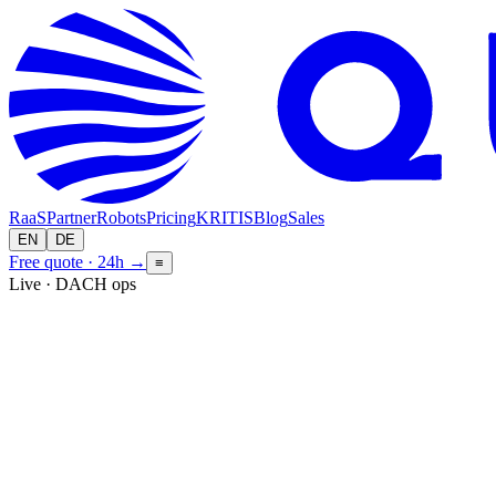
RaaS
Partner
Robots
Pricing
KRITIS
Blog
Sales
EN
DE
Free quote · 24h
→
≡
Live · DACH ops