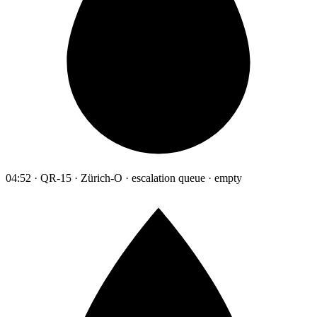
04:52 · QR-15 · Zürich-O · escalation queue · empty