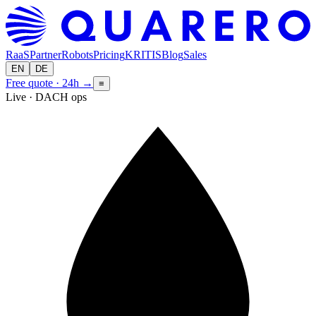
RaaS
Partner
Robots
Pricing
KRITIS
Blog
Sales
EN
DE
Free quote · 24h
→
≡
Live · DACH ops