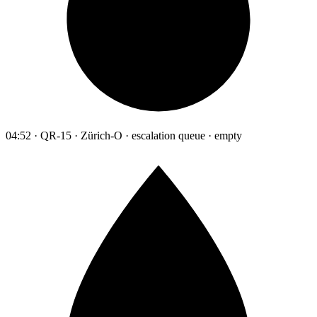
04:52 · QR-15 · Zürich-O · escalation queue · empty