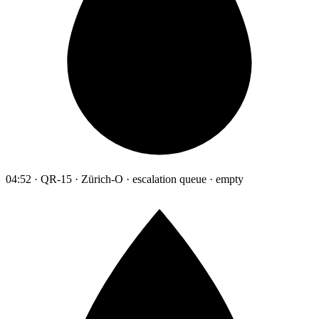
04:52 · QR-15 · Zürich-O · escalation queue · empty