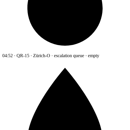
04:52 · QR-15 · Zürich-O · escalation queue · empty