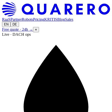
RaaS
Partner
Robots
Pricing
KRITIS
Blog
Sales
EN
DE
Free quote · 24h
→
≡
Live · DACH ops