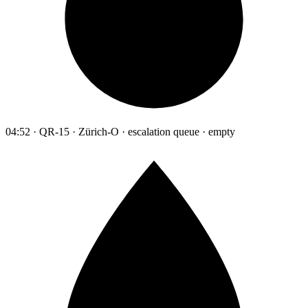
04:52 · QR-15 · Zürich-O · escalation queue · empty