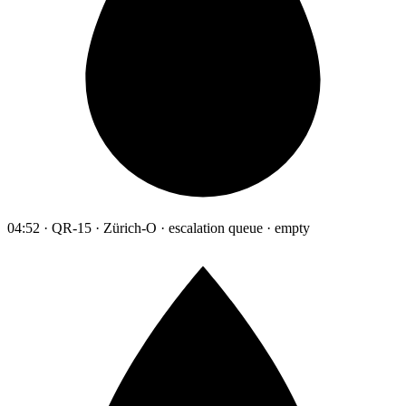
04:52 · QR-15 · Zürich-O · escalation queue · empty