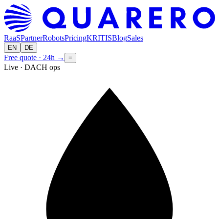
RaaS
Partner
Robots
Pricing
KRITIS
Blog
Sales
EN
DE
Free quote · 24h
→
≡
Live · DACH ops