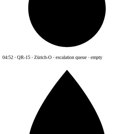
04:52 · QR-15 · Zürich-O · escalation queue · empty