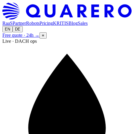
RaaS
Partner
Robots
Pricing
KRITIS
Blog
Sales
EN
DE
Free quote · 24h
→
≡
Live · DACH ops