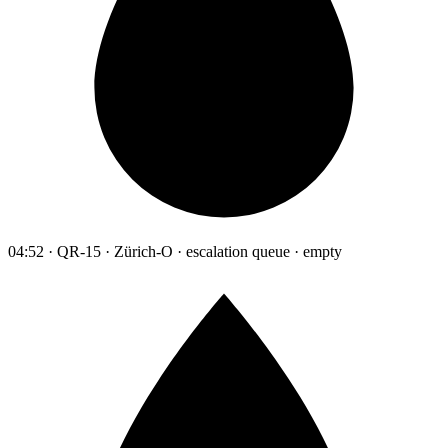
04:52 · QR-15 · Zürich-O · escalation queue · empty