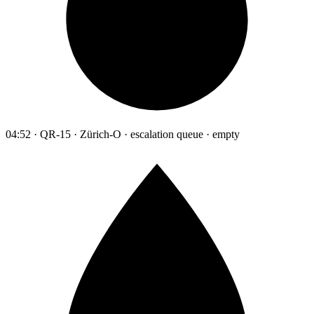
04:52 · QR-15 · Zürich-O · escalation queue · empty