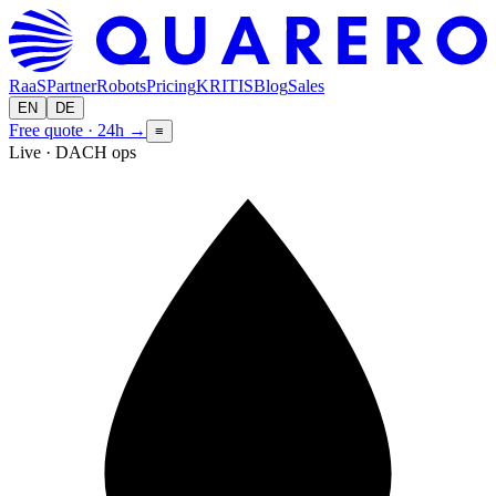
RaaS
Partner
Robots
Pricing
KRITIS
Blog
Sales
EN
DE
Free quote · 24h
→
≡
Live · DACH ops