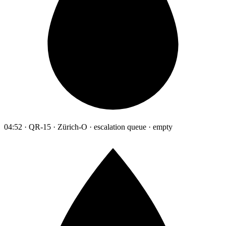
04:52 · QR-15 · Zürich-O · escalation queue · empty